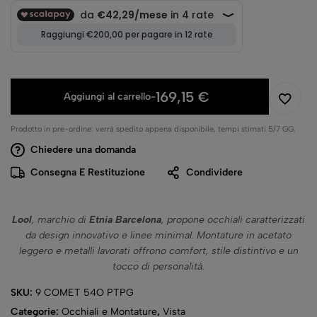
169,15
€
Aggiungi al carrello
-
Prodotto in pre-ordine: verrà spedito appena disponibile, tempi stimati 5/7 GG.
Chiedere una domanda
Consegna E Restituzione
Condividere
Lool
, marchio di
Etnia Barcelona
, propone occhiali caratterizzati
da design innovativo e linee minimal. Montature in acetato
leggero e metalli lavorati offrono comfort, stile distintivo e un
tocco di personalità.
SKU:
9 COMET 54O PTPG
Categorie:
Occhiali e Montature
,
Vista