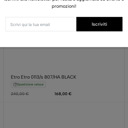
promozioni!
Iscriviti
Etro Etro 0113/s 807/HA BLACK
Spedizione veloce
240,00
€
168,00
€