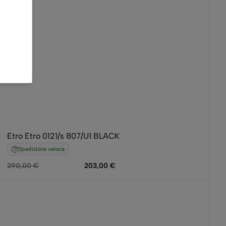
Etro Etro 0121/s 807/U1 BLACK
Spedizione veloce
290,00
€
203,00
€