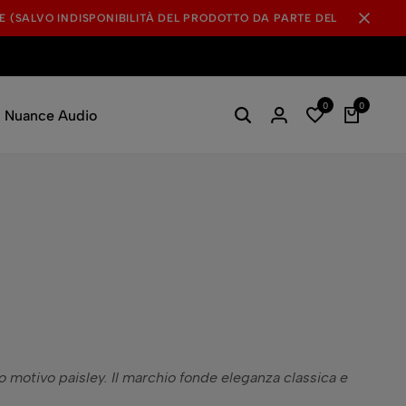
INE (SALVO INDISPONIBILITÀ DEL PRODOTTO DA PARTE DEL FORNITOR
Resi Grat
0
0
Nuance Audio
co motivo paisley. Il marchio fonde eleganza classica e