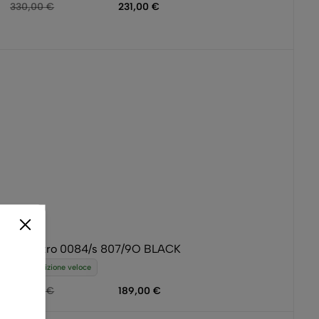
330,00
€
231,00
€
Etro Etro 0084/s 807/9O BLACK
Spedizione veloce
270,00
€
189,00
€