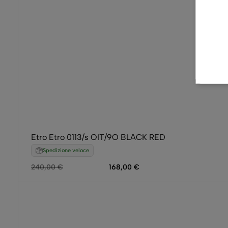
Etro Etro 0113/s OIT/9O BLACK RED
Spedizione veloce
240,00
€
168,00
€