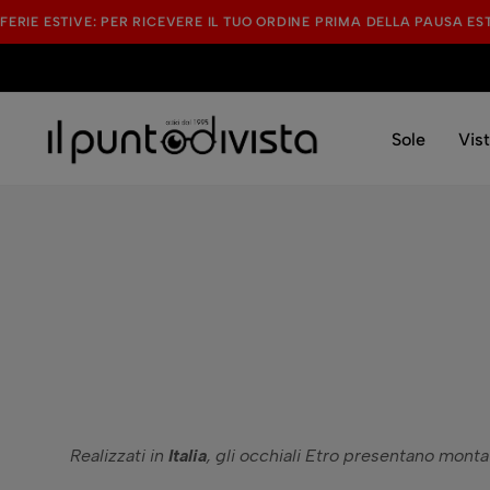
FERIE ESTIVE: PER RICEVERE IL TUO ORDINE PRIMA DELLA PAUSA ES
Sole
Vis
Il
Optical
Punto
Shop
di
Vista
Realizzati in
Italia
, gli occhiali Etro presentano monta