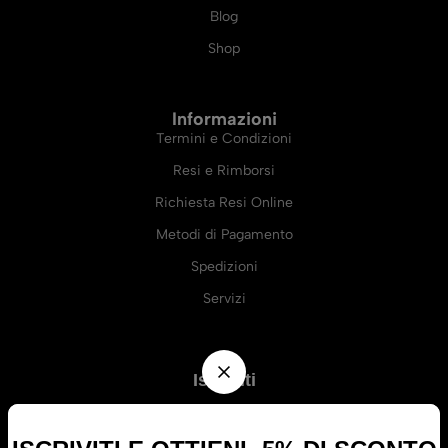
Blog
Shop
Informazioni
Termini e Condizioni
Resi e Rimborsi
Richiesta Resi Online
Metodi di Pagamento
Spedizioni
Servizi
Iscriviti
Resta sempre aggiornato su tutte le offerte e le novità di
Il Punto
di Vista.