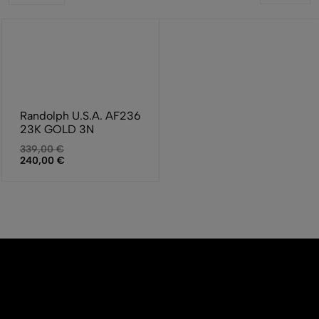
Randolph U.S.A. AF236
23K GOLD 3N
339,00
€
240,00
€