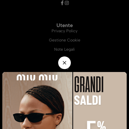
Utente
Privacy Policy
Gestione Cookie
Note Legali
Blog
Shop
Informazioni
Termini e Condizioni
Resi e Rimborsi
Richiesta Resi Online
Metodi di Pagamento