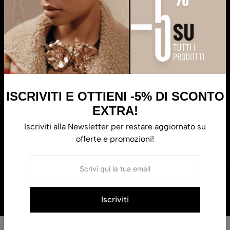
Spedizioni
Servizi
Iscriviti
Resta sempre aggiornato su tutte le offerte e le novità di
Il Punto
di Vista.
ISCRIVITI E OTTIENI -5% DI SCONTO
EXTRA!
Iscriviti alla Newsletter per restare aggiornato su
Iscriviti
offerte e promozioni!
© 2026 Il Punto di Vista – All Rights Reserved.
Iscriviti
0
0