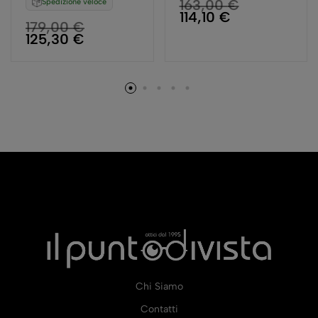
163,00
€
Spedizione veloce
114,10
€
179,00
€
125,30
€
Chi Siamo
Contatti