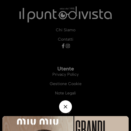
Chi Siamo
Contatti
Utente
Privacy Policy
Gestione Cookie
Note Legali
Blog
Shop