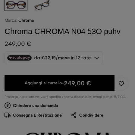
Marca:
Chroma
Chroma CHROMA N04 53O puhv
249,00
€
249,00
€
Aggiungi al carrello
-
Prodotto in pre-ordine: verrà spedito appena disponibile, tempi stimati 5/7 GG.
Chiedere una domanda
Consegna E Restituzione
Condividere