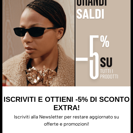
Informazioni
Termini e Condizioni
Resi e Rimborsi
Richiesta Resi Online
Metodi di Pagamento
Spedizioni
Servizi
Iscriviti
Resta sempre aggiornato su tutte le offerte e le novità di
Il Punto
di Vista.
ISCRIVITI E OTTIENI -5% DI SCONTO
EXTRA!
Iscriviti alla Newsletter per restare aggiornato su
Iscriviti
offerte e promozioni!