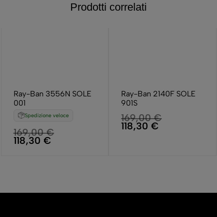
Prodotti correlati
Ray-Ban 3556N SOLE
Ray-Ban 2140F SOLE
001
901S
169,00
€
Spedizione veloce
118,30
€
169,00
€
118,30
€