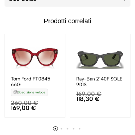
Prodotti correlati
Tom Ford FT0845
Ray-Ban 2140F SOLE
66G
901S
169,00
€
Spedizione veloce
118,30
€
260,00
€
169,00
€