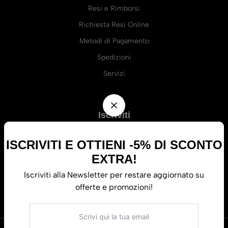
Resi e Rimborsi
Richiesta Resi Online
Metodi di Pagamento
Spedizioni
Servizi
Iscriviti
Resta sempre aggiornato su tutte le offerte e le novità di
Il Punto
di Vista.
ISCRIVITI E OTTIENI -5% DI SCONTO
EXTRA!
Iscriviti alla Newsletter per restare aggiornato su
offerte e promozioni!
Iscriviti