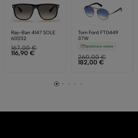
Tom Ford FT0449
Ray-Ban 4147 SOLE
37W
601/32
167,00
€
Spedizione veloce
116,90
€
260,00
€
182,00
€