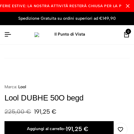
FERIE ESTIVE: LA NOSTRA ATTIVITÀ RESTERÀ CHIUSA PER LA PAUSA
Spedizione Gratuita su ordini superiori ad €149,90
0
Marca:
Lool
Lool DUBHE 50O begd
225,00
€
191,25
€
191,25
€
Aggiungi al carrello
-