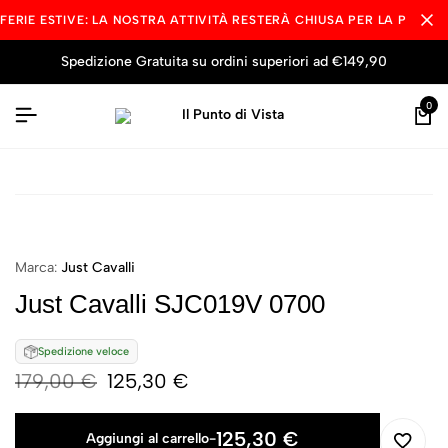
FERIE ESTIVE: LA NOSTRA ATTIVITÀ RESTERÀ CHIUSA PER LA PAUSA
Spedizione Gratuita su ordini superiori ad €149,90
0
Marca:
Just Cavalli
Just Cavalli SJC019V 0700
Spedizione veloce
179,00
€
125,30
€
125,30
€
Aggiungi al carrello
-