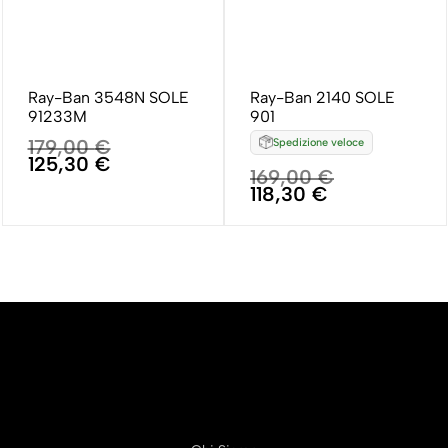
Ray-Ban 3548N SOLE
Ray-Ban 2140 SOLE
91233M
901
179,00
€
Spedizione veloce
125,30
€
169,00
€
118,30
€