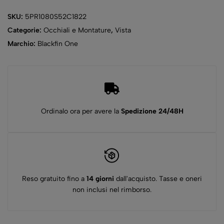
SKU:
5PR1080S52C1822
Categorie:
Occhiali e Montature
,
Vista
Marchio:
Blackfin One
Ordinalo ora per avere la
Spedizione 24/48H
Reso gratuito fino a
14 giorni
dall'acquisto. Tasse e oneri
non inclusi nel rimborso.