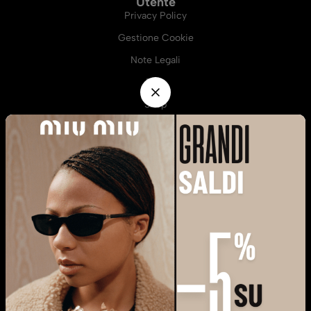
Utente
Privacy Policy
Gestione Cookie
Note Legali
Blog
Shop
Informazioni
Termini e Condizioni
Resi e Rimborsi
Richiesta Resi Online
Metodi di Pagamento
Spedizioni
Servizi